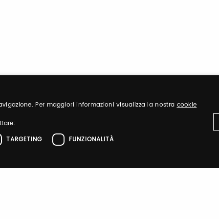
 navigazione. Per maggiori informazioni visualizza la nostra
cookie
ttare:
TARGETING
FUNZIONALITÀ
IT
DANZAINFIERA
ttamente necessari
Performance
Targeting
Funzionalità
el sito web come l'accesso dell'utente e la gestione dell'account. Il sito web non 