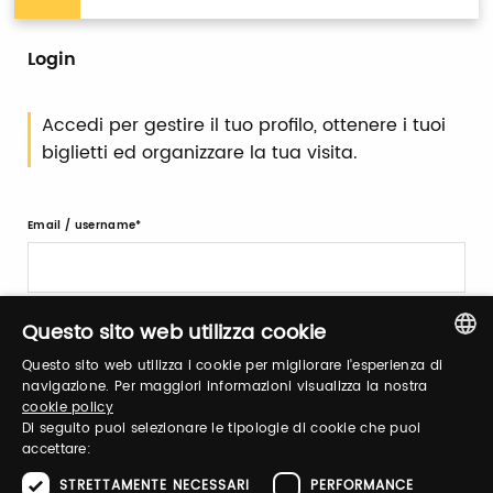
Login
Accedi per gestire il tuo profilo, ottenere i tuoi
biglietti ed organizzare la tua visita.
Email / username
Password
Questo sito web utilizza cookie
Questo sito web utilizza i cookie per migliorare l'esperienza di
ITALIAN
navigazione. Per maggiori informazioni visualizza la nostra
cookie policy
Recupera password
ENGLISH
Di seguito puoi selezionare le tipologie di cookie che puoi
accettare:
STRETTAMENTE NECESSARI
PERFORMANCE