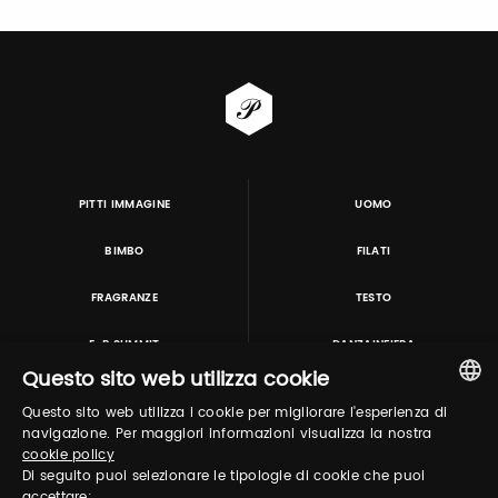
PITTI IMMAGINE
UOMO
BIMBO
FILATI
FRAGRANZE
TESTO
E-P SUMMIT
DANZAINFIERA
Questo sito web utilizza cookie
Questo sito web utilizza i cookie per migliorare l'esperienza di
TUTORING & CONSULTING
ITALIAN
navigazione. Per maggiori informazioni visualizza la nostra
cookie policy
ENGLISH
Di seguito puoi selezionare le tipologie di cookie che puoi
accettare: