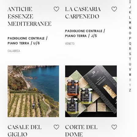
I
J
ANTICHE
LA CASEARIA
K
ESSENZE
CARPENEDO
L
M
MEDITERRANEE
N
PADIGLIONE CENTRALE /
O
PIANO TERRA / J/5
P
PADIGLIONE CENTRALE /
Q
PIANO TERRA / U/6
VENETO
R
CALABRIA
S
T
U
V
W
X
Y
Z
CASALE DEL
CORTE DEL
GIGLIO
DOME