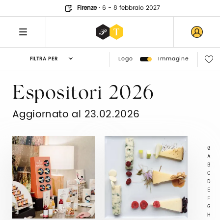
Firenze
·
6 - 8 febbraio 2027
Logo
Immagine
FILTRA PER
Espositori 2026
Aggiornato al 23.02.2026
0
A
B
C
D
E
F
G
H