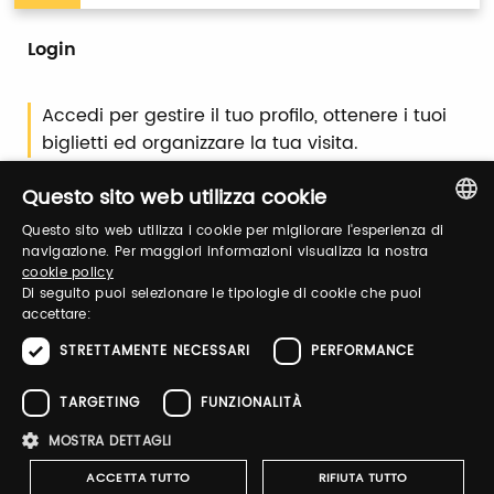
Login
Accedi per gestire il tuo profilo, ottenere i tuoi
biglietti ed organizzare la tua visita.
Questo sito web utilizza cookie
Email / username
Questo sito web utilizza i cookie per migliorare l'esperienza di
ITALIAN
navigazione. Per maggiori informazioni visualizza la nostra
cookie policy
ENGLISH
Di seguito puoi selezionare le tipologie di cookie che puoi
accettare:
Password
STRETTAMENTE NECESSARI
PERFORMANCE
TARGETING
FUNZIONALITÀ
Recupera password
MOSTRA DETTAGLI
ACCETTA TUTTO
RIFIUTA TUTTO