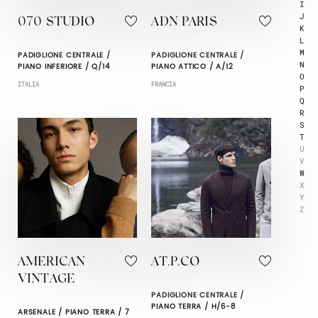
I
J
070 STUDIO
ADN PARIS
K
L
M
PADIGLIONE CENTRALE /
PADIGLIONE CENTRALE /
N
PIANO INFERIORE / Q/14
PIANO ATTICO / A/12
O
ITALIA
FRANCIA
P
Q
R
S
T
U
V
W
X
Y
Z
AMERICAN
AT.P.CO
VINTAGE
PADIGLIONE CENTRALE /
PIANO TERRA / H/6-8
ARSENALE / PIANO TERRA / 7