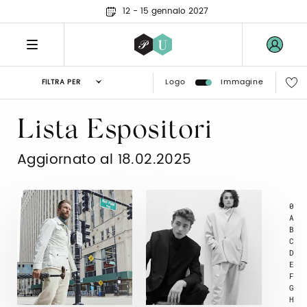
12 - 15 gennaio 2027
Logo
Immagine
FILTRA PER
Lista Espositori
Aggiornato al 18.02.2025
0
A
B
C
D
E
F
G
H