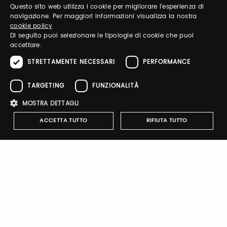
Questo sito web utilizza i cookie per migliorare l'esperienza di
ITALIAN
navigazione. Per maggiori informazioni visualizza la nostra
Accedi per gestire il tuo profilo, ottenere i tuoi
cookie policy
biglietti ed organizzare la tua visita.
ENGLISH
Di seguito puoi selezionare le tipologie di cookie che puoi
accettare:
STRETTAMENTE NECESSARI
PERFORMANCE
Email / username
TARGETING
FUNZIONALITÀ
MOSTRA DETTAGLI
Password
ACCETTA TUTTO
RIFIUTA TUTTO
Recupera password
Strettamente necessari
Performance
Targeting
Funzionalità
I cookie strettamente necessari consentono le funzionalità principali
del sito web come l'accesso dell'utente e la gestione dell'account. Il
sito web non può essere utilizzato correttamente senza i cookie
strettamente necessari.