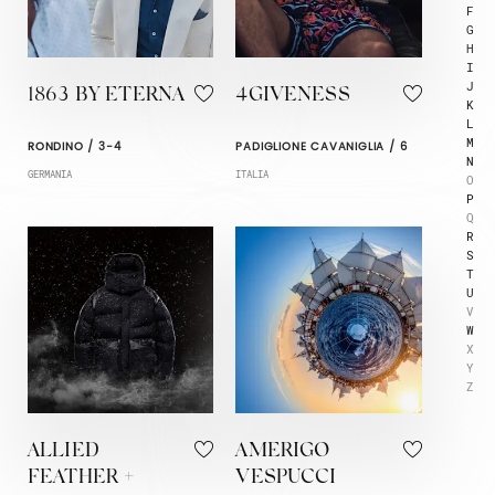
F
G
H
I
J
1863 BY ETERNA
4GIVENESS
K
L
M
RONDINO / 3-4
PADIGLIONE CAVANIGLIA / 6
N
GERMANIA
ITALIA
O
P
Q
R
S
T
U
V
W
X
Y
Z
ALLIED
AMERIGO
FEATHER +
VESPUCCI