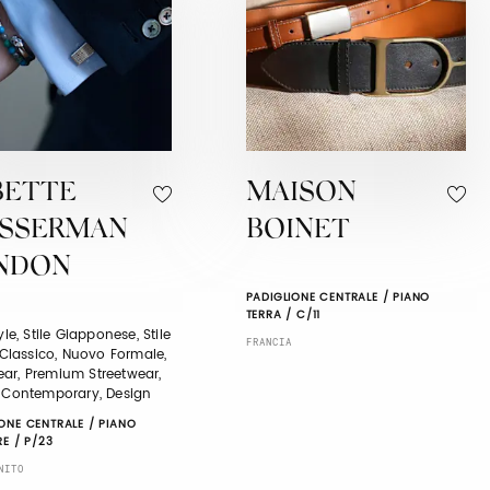
BETTE
MAISON
SSERMAN
BOINET
NDON
PADIGLIONE CENTRALE / PIANO
TERRA / C/11
tyle, Stile Giapponese, Stile
FRANCIA
, Classico, Nuovo Formale,
ar, Premium Streetwear,
, Contemporary, Design
ONE CENTRALE / PIANO
RE / P/23
NITO