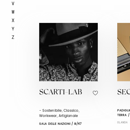
V
W
X
Y
Z
SCARTI-LAB
SE
- Sostenibile, Classico,
PADIGLI
TERRA /
Workwear, Artigianale
OLANDA
SALA DELLE NAZIONI / B/47