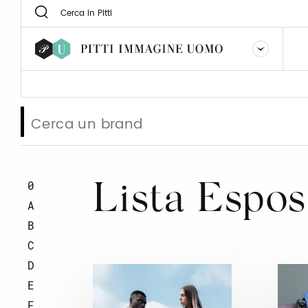
0
Lista Espos
A
B
C
D
E
F