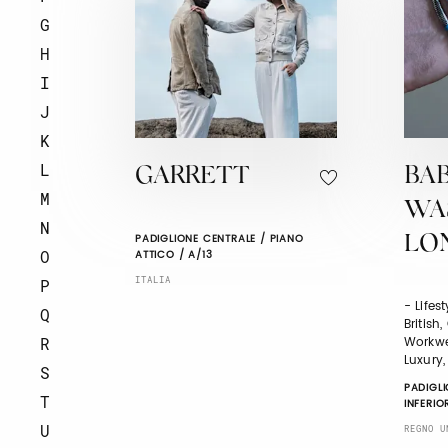
G
H
I
J
K
L
GARRETT
BA
M
WA
N
PADIGLIONE CENTRALE / PIANO
LO
O
ATTICO / A/13
ITALIA
P
- Lifes
Q
British
Workwe
R
Luxury
S
PADIGLI
T
INFERIO
U
REGNO U