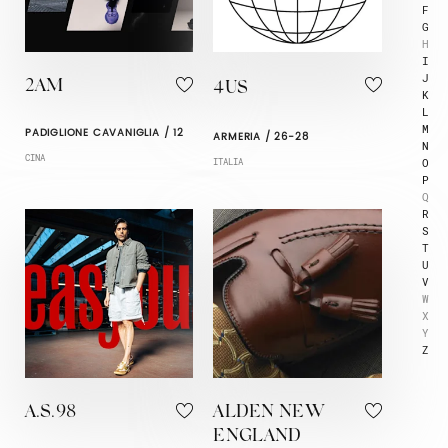
F
G
H
I
J
2AM
4US
K
L
M
PADIGLIONE CAVANIGLIA / 12
ARMERIA / 26-28
N
CINA
O
ITALIA
P
Q
R
S
T
U
V
W
X
Y
Z
A.S.98
ALDEN NEW
ENGLAND