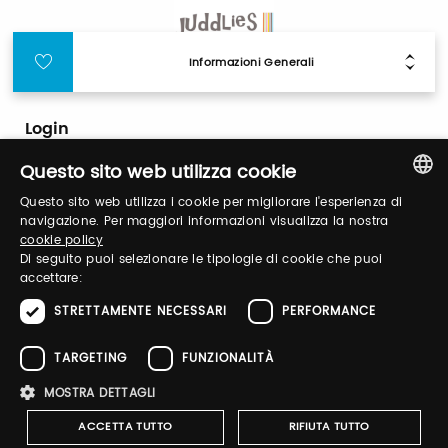
Informazioni Generali
Login
Questo sito web utilizza cookie
Accedi per gestire il tuo profilo, ottenere i tuoi
Questo sito web utilizza i cookie per migliorare l'esperienza di
biglietti ed organizzare la tua visita.
ITALIAN
navigazione. Per maggiori informazioni visualizza la nostra
cookie policy
ENGLISH
Di seguito puoi selezionare le tipologie di cookie che puoi
accettare:
Email / username
STRETTAMENTE NECESSARI
PERFORMANCE
TARGETING
FUNZIONALITÀ
Password
MOSTRA DETTAGLI
ACCETTA TUTTO
RIFIUTA TUTTO