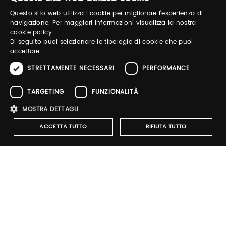
Questo sito web utilizza i cookie per migliorare l'esperienza di
ITALIAN
Recupera password
navigazione. Per maggiori informazioni visualizza la nostra
cookie policy
ENGLISH
Di seguito puoi selezionare le tipologie di cookie che puoi
accettare:
STRETTAMENTE NECESSARI
PERFORMANCE
TARGETING
FUNZIONALITÀ
Registrati
MOSTRA DETTAGLI
ACCETTA TUTTO
RIFIUTA TUTTO
Notify-me
Strettamente necessari
Performance
Targeting
Funzionalità
Attivando il pulsante riceverai una mail quando il catalogo
dell'espositore verrà pubblicato
I cookie strettamente necessari consentono le funzionalità principali
del sito web come l'accesso dell'utente e la gestione dell'account. Il
sito web non può essere utilizzato correttamente senza i cookie
strettamente necessari.