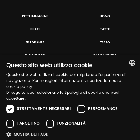
PITTI IMMAGINE
UOMO
FILATI
TASTE
FRAGRANZE
TESTO
E-P SUMMIT
DANZAINFIERA
Questo sito web utilizza cookie
Questo sito web utilizza i cookie per migliorare l'esperienza di
TUTORING & CONSULTING
ITALIAN
navigazione. Per maggiori informazioni visualizza la nostra
cookie policy
ENGLISH
Di seguito puoi selezionare le tipologie di cookie che puoi
accettare:
STRETTAMENTE NECESSARI
PERFORMANCE
TARGETING
FUNZIONALITÀ
MOSTRA DETTAGLI
Pitti Immagine S.r.l. P.I./CF 03443240480 Capitale sociale 648.457 € N° iscriz. Reg.