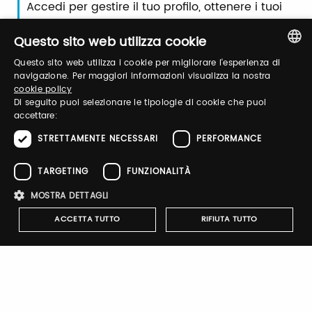
Accedi per gestire il tuo profilo, ottenere i tuoi
biglietti ed organizzare la tua visita.
Questo sito web utilizza cookie
Questo sito web utilizza i cookie per migliorare l'esperienza di
Email / username
ITALIAN
navigazione. Per maggiori informazioni visualizza la nostra
cookie policy
ENGLISH
Di seguito puoi selezionare le tipologie di cookie che puoi
accettare:
Password
STRETTAMENTE NECESSARI
PERFORMANCE
TARGETING
FUNZIONALITÀ
Recupera password
MOSTRA DETTAGLI
ACCETTA TUTTO
RIFIUTA TUTTO
Strettamente necessari
Performance
Targeting
Funzionalità
Registrati