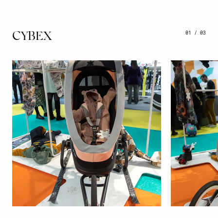
01
/
03
CYBEX