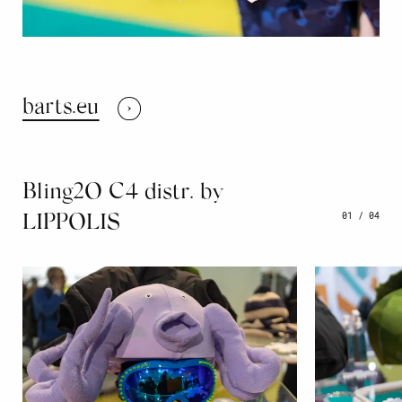
barts.eu
Bling2O C4 distr. by
01
/
04
LIPPOLIS