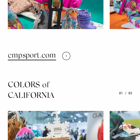
cmpsport.com
COLORS of
01
/
03
CALIFORNIA