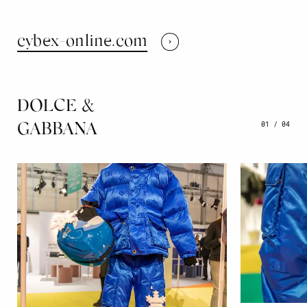
cybex-online.com
DOLCE &
01
/
04
GABBANA