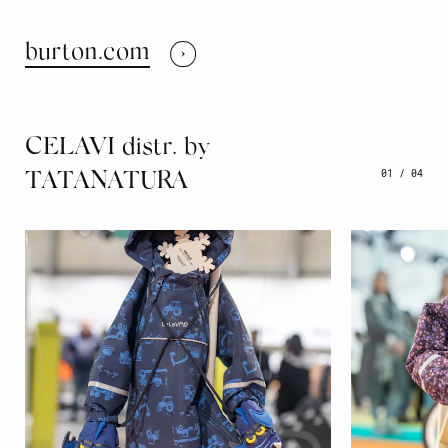
burton.com
CELAVI distr. by
01
/
04
TATANATURA