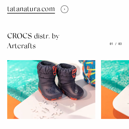
tatanatura.com
CROCS distr. by
01
/
03
Artcrafts