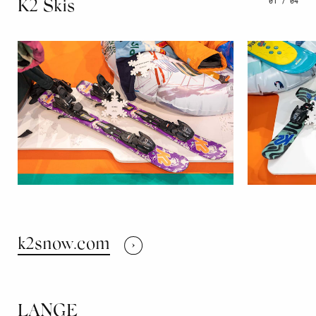
01
/
04
K2 Skis
k2snow.com
LANGE