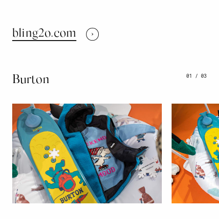
bling2o.com
01
/
03
Burton