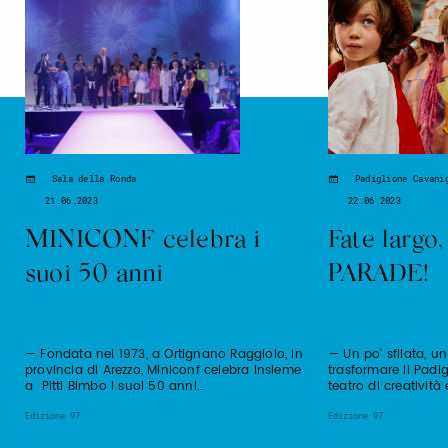
Sala della Ronda
Padiglione Cavani
21.06.2023
22.06.2023
MINICONF celebra i
Fate largo
suoi 50 anni
PARADE!
— Fondata nel 1973, a Ortignano Raggiolo, in
— Un po' sfilata, u
provincia di Arezzo, Miniconf celebra insieme
trasformare il Padi
a Pitti Bimbo i suoi 50 anni…
teatro di creatività 
Edizione 97
Edizione 97