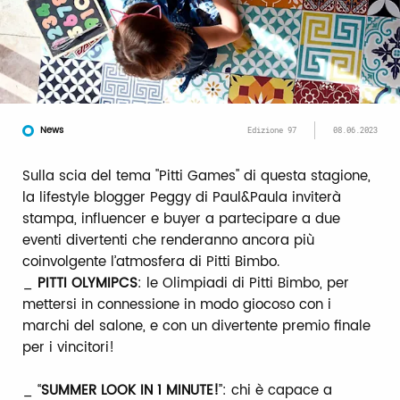
News
Edizione 97
08.06.2023
Sulla scia del tema "Pitti Games" di questa stagione,
la lifestyle blogger Peggy di Paul&Paula inviterà
stampa, influencer e buyer a partecipare a due
eventi divertenti che renderanno ancora più
coinvolgente l’atmosfera di Pitti Bimbo.
_
PITTI OLYMIPCS
: le Olimpiadi di Pitti Bimbo, per
mettersi in connessione in modo giocoso con i
marchi del salone, e con un divertente premio finale
per i vincitori!
_ “
SUMMER LOOK IN 1 MINUTE!
”: chi è capace a