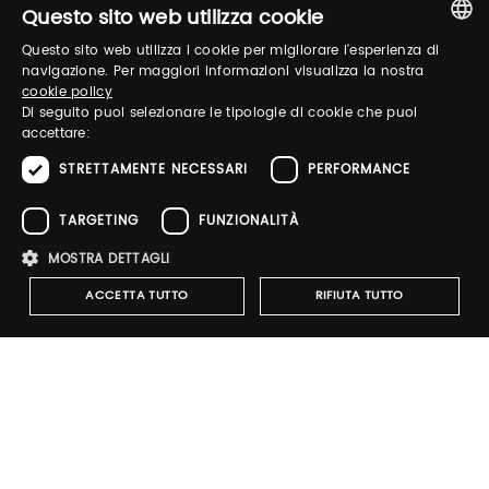
Questo sito web utilizza cookie
Questo sito web utilizza i cookie per migliorare l'esperienza di
ITALIAN
navigazione. Per maggiori informazioni visualizza la nostra
Password
cookie policy
ENGLISH
Di seguito puoi selezionare le tipologie di cookie che puoi
accettare:
Recupera password
STRETTAMENTE NECESSARI
PERFORMANCE
TARGETING
FUNZIONALITÀ
MOSTRA DETTAGLI
ACCETTA TUTTO
RIFIUTA TUTTO
Registrati
Strettamente necessari
Performance
Targeting
Funzionalità
I cookie strettamente necessari consentono le funzionalità principali
del sito web come l'accesso dell'utente e la gestione dell'account. Il
Notify-me