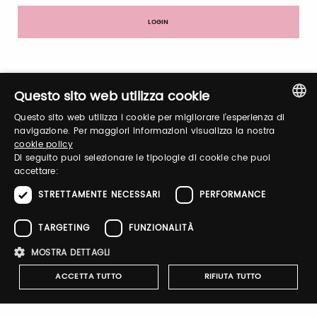
Registrati
Questo sito web utilizza cookie
Questo sito web utilizza i cookie per migliorare l'esperienza di
ITALIAN
navigazione. Per maggiori informazioni visualizza la nostra
cookie policy
ENGLISH
Di seguito puoi selezionare le tipologie di cookie che puoi
accettare:
Notify-me
STRETTAMENTE NECESSARI
PERFORMANCE
Attivando il pulsante riceverai una mail quando il catalogo
dell'espositore verrà pubblicato
TARGETING
FUNZIONALITÀ
MOSTRA DETTAGLI
ACCETTA TUTTO
RIFIUTA TUTTO
Brand Profile