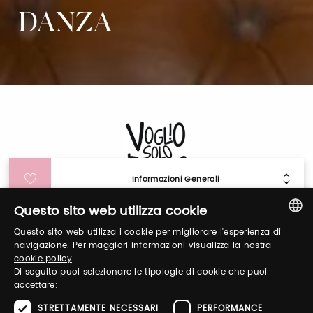
DANZA
Informazioni Generali
Questo sito web utilizza cookie
Login
Questo sito web utilizza i cookie per migliorare l'esperienza di
ITALIAN
navigazione. Per maggiori informazioni visualizza la nostra
cookie policy
Accedi per gestire il tuo profilo, ottenere i tuoi
ENGLISH
Di seguito puoi selezionare le tipologie di cookie che puoi
biglietti ed organizzare la tua visita.
accettare:
STRETTAMENTE NECESSARI
PERFORMANCE