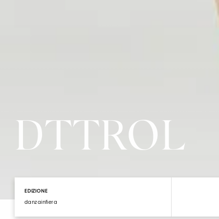
DTTROL
EDIZIONE
danzainfiera