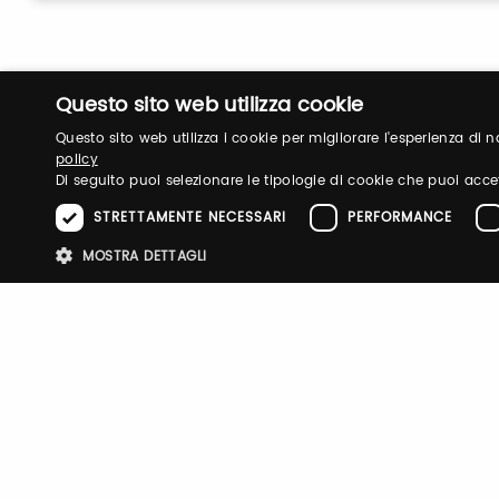
Questo sito web utilizza cookie
Questo sito web utilizza i cookie per migliorare l'esperienza di
policy
Di seguito puoi selezionare le tipologie di cookie che puoi acce
STRETTAMENTE NECESSARI
PERFORMANCE
Login
MOSTRA DETTAGLI
Accedi per gestire il tuo profilo, ottenere i tuoi b
Stre
organizzare la tua visita.
I cookie strettamente necessari consentono le funzionalità principali d
strettamente necessari.
Email / username
Password
Nome
Provider
/
Dominio
Scadenza
Descri
pittiauthenticator
.pttimmagine
1 anno
Cookie
mypitti_id
.pittimmagine.com
1
Cookie