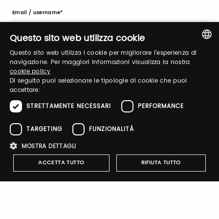
Email / username
Questo sito web utilizza cookie
Questo sito web utilizza i cookie per migliorare l'esperienza di
Password
ITALIAN
navigazione. Per maggiori informazioni visualizza la nostra
cookie policy
ENGLISH
Di seguito puoi selezionare le tipologie di cookie che puoi
accettare:
Recupera password
STRETTAMENTE NECESSARI
PERFORMANCE
TARGETING
FUNZIONALITÀ
MOSTRA DETTAGLI
ACCETTA TUTTO
RIFIUTA TUTTO
Registrati
Strettamente necessari
Performance
Targeting
Funzionalità