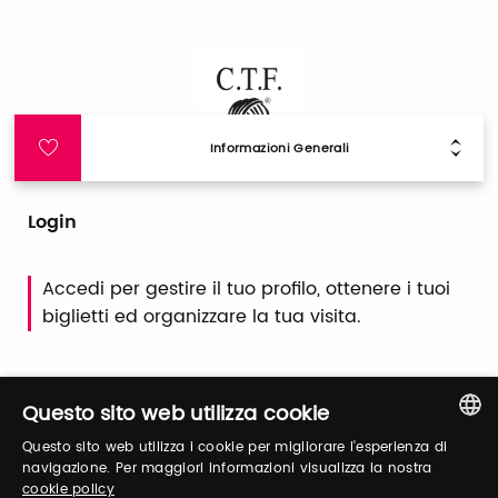
Informazioni Generali
Login
Accedi per gestire il tuo profilo, ottenere i tuoi
biglietti ed organizzare la tua visita.
Email / username
Questo sito web utilizza cookie
Questo sito web utilizza i cookie per migliorare l'esperienza di
ITALIAN
navigazione. Per maggiori informazioni visualizza la nostra
cookie policy
Password