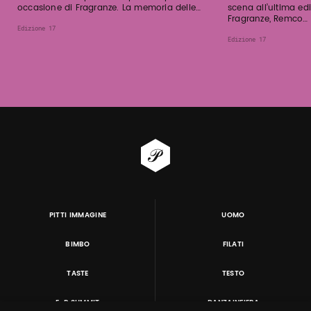
occasione di Fragranze. La memoria delle…
scena all’ultima edi
Fragranze, Remco…
Edizione 17
Edizione 17
PITTI IMMAGINE
UOMO
BIMBO
FILATI
TASTE
TESTO
E-P SUMMIT
DANZAINFIERA