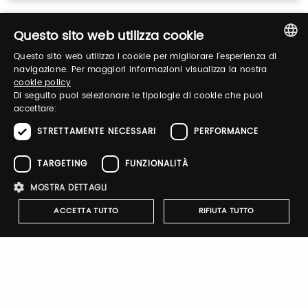
Login
Questo sito web utilizza cookie
Questo sito web utilizza i cookie per migliorare l'esperienza di
Accedi per gestire il tuo profilo, ottenere i tuoi
ITALIAN
navigazione. Per maggiori informazioni visualizza la nostra
biglietti ed organizzare la tua visita.
cookie policy
ENGLISH
Di seguito puoi selezionare le tipologie di cookie che puoi
accettare:
Email / username
STRETTAMENTE NECESSARI
PERFORMANCE
TARGETING
FUNZIONALITÀ
MOSTRA DETTAGLI
Password
ACCETTA TUTTO
RIFIUTA TUTTO
Recupera password
Strettamente necessari
Performance
Targeting
Funzionalità