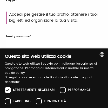
Accedi per gestire il tuo profilo, ottenere i tuoi
biglietti ed organizzare la tua visita.
Email / username
Questo sito web utilizza cookie
Password
Questo sito web utilizza i cookie per migliorare l'esperienza di
ITALIAN
navigazione. Per maggiori informazioni visualizza la nostra
cookie policy
ENGLISH
Recupera password
Di seguito puoi selezionare le tipologie di cookie che puoi
accettare:
STRETTAMENTE NECESSARI
PERFORMANCE
TARGETING
FUNZIONALITÀ