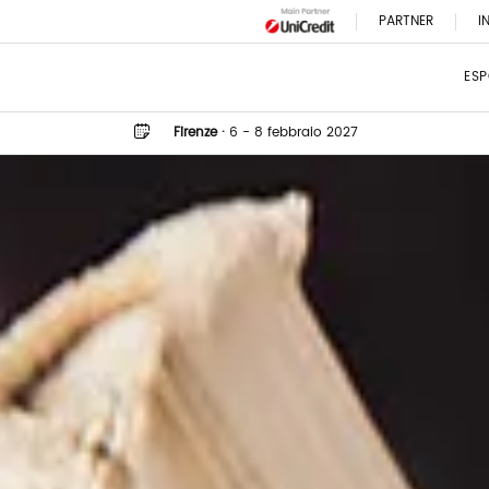
PARTNER
I
ESP
Firenze
·
6 - 8 febbraio 2027