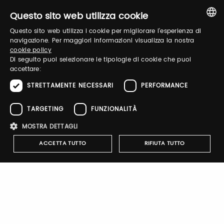
Questo sito web utilizza cookie
Questo sito web utilizza i cookie per migliorare l'esperienza di
Recupera password
ITALIAN
navigazione. Per maggiori informazioni visualizza la nostra
cookie policy
ENGLISH
Di seguito puoi selezionare le tipologie di cookie che puoi
accettare:
STRETTAMENTE NECESSARI
PERFORMANCE
TARGETING
FUNZIONALITÀ
Registrati
MOSTRA DETTAGLI
ACCETTA TUTTO
RIFIUTA TUTTO
Notify-me
Strettamente necessari
Performance
Targeting
Attivando il pulsante riceverai una mail quando il catalogo
Funzionalità
dell'espositore verrà pubblicato
I cookie strettamente necessari consentono le funzionalità principali