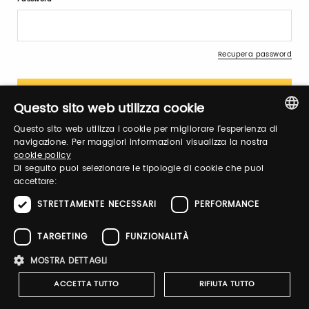
Recupera password
Questo sito web utilizza cookie
Questo sito web utilizza i cookie per migliorare l'esperienza di
ITALIAN
navigazione. Per maggiori informazioni visualizza la nostra
cookie policy
Registrati
ENGLISH
Di seguito puoi selezionare le tipologie di cookie che puoi
accettare:
STRETTAMENTE NECESSARI
PERFORMANCE
TARGETING
FUNZIONALITÀ
32 VIA DEI BIRRAI partecipa
allo shop digitale di Taste
MOSTRA DETTAGLI
2026.
ACCETTA TUTTO
RIFIUTA TUTTO
Clicca sul link, e acquista i suoi prodotti con uno