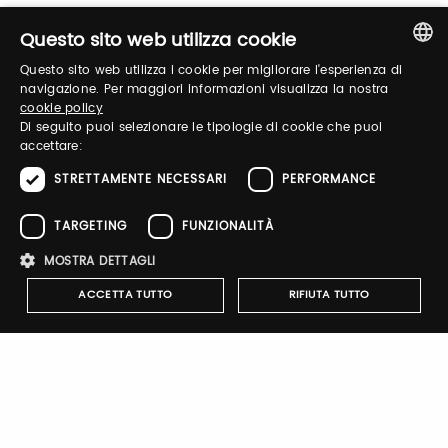
Questo sito web utilizza cookie
Questo sito web utilizza i cookie per migliorare l'esperienza di
Recupera password
ITALIAN
navigazione. Per maggiori informazioni visualizza la nostra
cookie policy
ENGLISH
Di seguito puoi selezionare le tipologie di cookie che puoi
accettare:
STRETTAMENTE NECESSARI
PERFORMANCE
TARGETING
FUNZIONALITÀ
Registrati
MOSTRA DETTAGLI
ACCETTA TUTTO
RIFIUTA TUTTO
BISCOTTIFICIO CAVANNA
partecipa allo shop digitale di
Strettamente necessari
Performance
Targeting
Taste 2026.
Funzionalità
Clicca sul link, e acquista i suoi prodotti con uno
I cookie strettamente necessari consentono le funzionalità principali
sconto pari al 20% . Riceverai il codice sconto, valido