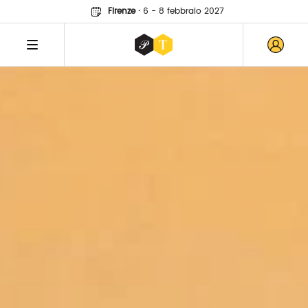
Firenze
·
6 - 8 febbraio 2027