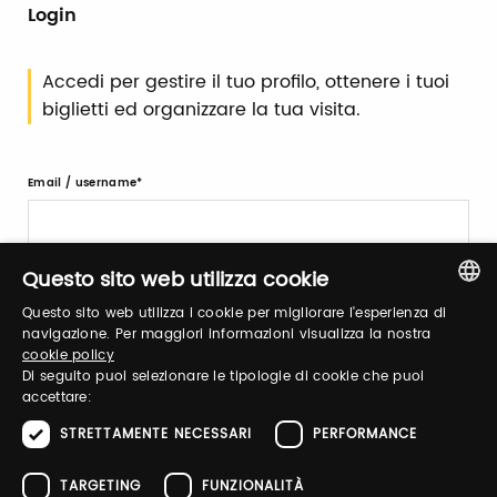
Login
Accedi per gestire il tuo profilo, ottenere i tuoi
biglietti ed organizzare la tua visita.
Email / username
Questo sito web utilizza cookie
Password
Questo sito web utilizza i cookie per migliorare l'esperienza di
ITALIAN
navigazione. Per maggiori informazioni visualizza la nostra
cookie policy
ENGLISH
Recupera password
Di seguito puoi selezionare le tipologie di cookie che puoi
accettare:
STRETTAMENTE NECESSARI
PERFORMANCE
TARGETING
FUNZIONALITÀ