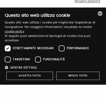
Recupera password
Questo sito web utilizza cookie
Questo sito web utilizza i cookie per migliorare l'esperienza di
ITALIAN
navigazione. Per maggiori informazioni visualizza la nostra
cookie policy
ENGLISH
Di seguito puoi selezionare le tipologie di cookie che puoi
Registrati
accettare:
STRETTAMENTE NECESSARI
PERFORMANCE
TARGETING
FUNZIONALITÀ
BORBOLETTA partecipa allo
MOSTRA DETTAGLI
shop digitale di Taste 2026.
ACCETTA TUTTO
RIFIUTA TUTTO
Clicca sul link, e acquista i suoi prodotti con uno
sconto pari al 20% . Riceverai il codice sconto, valido
dal 5 novembre 2025 al 23 febbraio 2026, dopo
l'acquisto del biglietto!
Strettamente necessari
Performance
Targeting
Acquista
Funzionalità