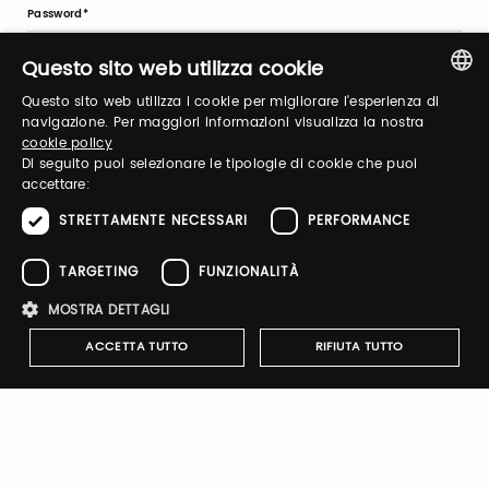
Password
Questo sito web utilizza cookie
Questo sito web utilizza i cookie per migliorare l'esperienza di
Recupera password
ITALIAN
navigazione. Per maggiori informazioni visualizza la nostra
cookie policy
ENGLISH
Di seguito puoi selezionare le tipologie di cookie che puoi
accettare:
STRETTAMENTE NECESSARI
PERFORMANCE
Registrati
TARGETING
FUNZIONALITÀ
MOSTRA DETTAGLI
ACCETTA TUTTO
RIFIUTA TUTTO
GIÒSOLE partecipa allo shop
digitale di Taste 2026.
Strettamente necessari
Performance
Targeting
Clicca sul link, e acquista i suoi prodotti con uno
Funzionalità
sconto pari al 20% . Riceverai il codice sconto, valido