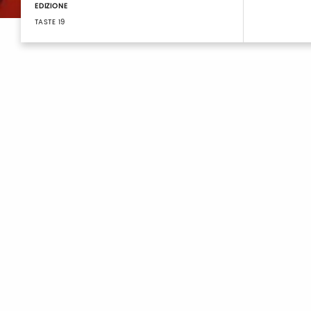
EDIZIONE
TASTE 19
Login
Accedi per gestire il tuo profilo, ottenere i tuoi b
organizzare la tua visita.
Email / username
Password