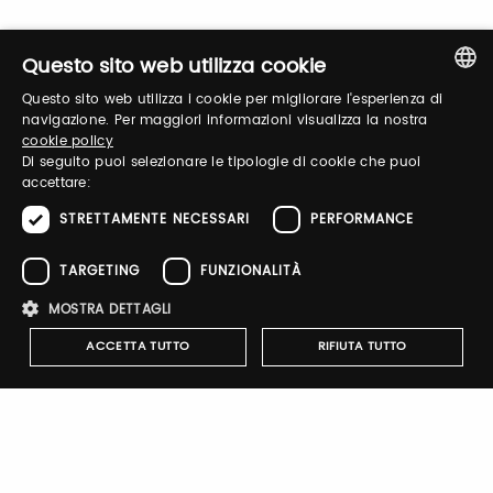
Questo sito web utilizza cookie
Registrati
Questo sito web utilizza i cookie per migliorare l'esperienza di
ITALIAN
navigazione. Per maggiori informazioni visualizza la nostra
cookie policy
ENGLISH
Di seguito puoi selezionare le tipologie di cookie che puoi
accettare:
STRETTAMENTE NECESSARI
PERFORMANCE
Notify-me
Attivando il pulsante riceverai una mail quando il catalogo
TARGETING
FUNZIONALITÀ
dell'espositore verrà pubblicato
MOSTRA DETTAGLI
ACCETTA TUTTO
RIFIUTA TUTTO
Company Profile
Che cucina sarebbe senza Pomodoro?
Strettamente necessari
Performance
Targeting
Un interrogativo che intercetta il tema dell'edizione 2026 del
Funzionalità
Taste, "Cibo Vero - True Food", e a cui tutte le possibili risposte