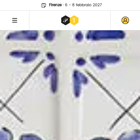
Firenze
·
6 - 8 febbraio 2027