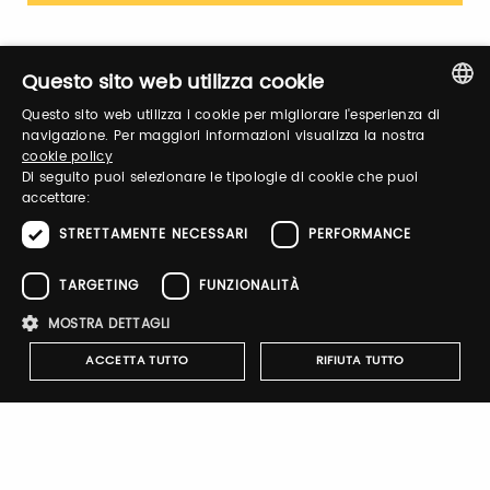
Questo sito web utilizza cookie
Registrati
Questo sito web utilizza i cookie per migliorare l'esperienza di
ITALIAN
navigazione. Per maggiori informazioni visualizza la nostra
cookie policy
ENGLISH
Di seguito puoi selezionare le tipologie di cookie che puoi
accettare:
VERRIGNI - ANTICO
STRETTAMENTE NECESSARI
PERFORMANCE
PASTIFICIO ROSETANO
partecipa allo shop digitale di
TARGETING
FUNZIONALITÀ
Taste 2026.
MOSTRA DETTAGLI
Clicca sul link, e acquista i suoi prodotti con uno
sconto pari al 20% . Riceverai il codice sconto, valido
ACCETTA TUTTO
RIFIUTA TUTTO
dal 5 novembre 2025 al 23 febbraio 2026, dopo
l'acquisto del biglietto!
Acquista
Strettamente necessari
Performance
Targeting
Funzionalità