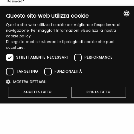
Password
Questo sito web utilizza cookie
Questo sito web utilizza i cookie per migliorare l'esperienza di
Recupera password
ITALIAN
navigazione. Per maggiori informazioni visualizza la nostra
cookie policy
ENGLISH
Di seguito puoi selezionare le tipologie di cookie che puoi
accettare:
STRETTAMENTE NECESSARI
PERFORMANCE
TARGETING
FUNZIONALITÀ
Registrati
MOSTRA DETTAGLI
ACCETTA TUTTO
RIFIUTA TUTTO
Notify-me
Strettamente necessari
Performance
Targeting
Attivando il pulsante riceverai una mail quando il catalogo
Funzionalità
dell'espositore verrà pubblicato