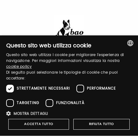
Login
Questo sito web utilizza cookie
Questo sito web utilizza i cookie per migliorare l'esperienza di
ITALIAN
Accedi per gestire il tuo profilo, ottenere i tuoi
navigazione. Per maggiori informazioni visualizza la nostra
cookie policy
biglietti ed organizzare la tua visita.
ENGLISH
Di seguito puoi selezionare le tipologie di cookie che puoi
accettare:
STRETTAMENTE NECESSARI
PERFORMANCE
Email / username
TARGETING
FUNZIONALITÀ
MOSTRA DETTAGLI
Password
ACCETTA TUTTO
RIFIUTA TUTTO