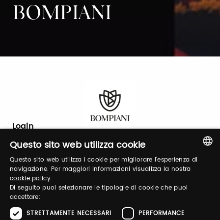
BOMPIANI
Login
Questo sito web utilizza cookie
Accedi per gestire il tuo profilo, ottenere i tuoi
Questo sito web utilizza i cookie per migliorare l'esperienza di
biglietti ed organizzare la tua visita.
ITALIAN
navigazione. Per maggiori informazioni visualizza la nostra
cookie policy
ENGLISH
Di seguito puoi selezionare le tipologie di cookie che puoi
accettare:
Email / username
STRETTAMENTE NECESSARI
PERFORMANCE