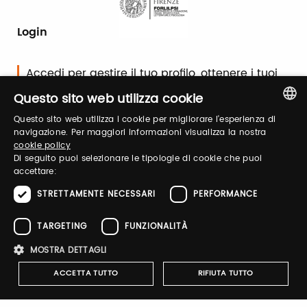
Login
Accedi per gestire il tuo profilo, ottenere i tuoi
biglietti ed organizzare la tua visita.
Questo sito web utilizza cookie
Questo sito web utilizza i cookie per migliorare l'esperienza di
ITALIAN
navigazione. Per maggiori informazioni visualizza la nostra
Email / username
cookie policy
ENGLISH
Di seguito puoi selezionare le tipologie di cookie che puoi
accettare:
STRETTAMENTE NECESSARI
PERFORMANCE
Password
TARGETING
FUNZIONALITÀ
MOSTRA DETTAGLI
Recupera password
ACCETTA TUTTO
RIFIUTA TUTTO