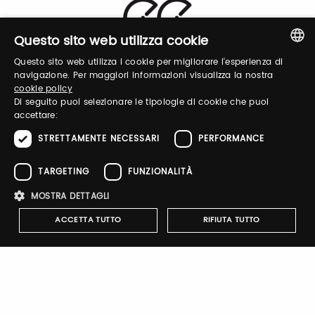
Questo sito web utilizza cookie
Login
Questo sito web utilizza i cookie per migliorare l'esperienza di
ITALIAN
navigazione. Per maggiori informazioni visualizza la nostra
Accedi per gestire il tuo profilo, ottenere i tuoi
cookie policy
ENGLISH
Di seguito puoi selezionare le tipologie di cookie che puoi
biglietti ed organizzare la tua visita.
accettare:
STRETTAMENTE NECESSARI
PERFORMANCE
Email / username
TARGETING
FUNZIONALITÀ
MOSTRA DETTAGLI
Password
ACCETTA TUTTO
RIFIUTA TUTTO
Recupera password
Strettamente necessari
Performance
Targeting
Funzionalità