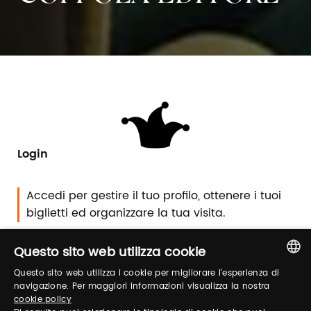
Login
Accedi per gestire il tuo profilo, ottenere i tuoi
biglietti ed organizzare la tua visita.
Questo sito web utilizza cookie
Email / username
Questo sito web utilizza i cookie per migliorare l'esperienza di
ITALIAN
navigazione. Per maggiori informazioni visualizza la nostra
cookie policy
ENGLISH