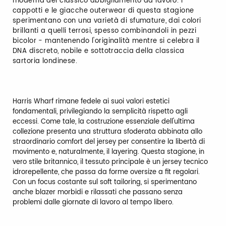
moderna del classico abbigliamento da lavoro. I
cappotti e le giacche outerwear di questa stagione
sperimentano con una varietà di sfumature, dai colori
brillanti a quelli terrosi, spesso combinandoli in pezzi
bicolor - mantenendo l'originalità mentre si celebra il
DNA discreto, nobile e sottotraccia della classica
sartoria londinese.
Harris Wharf rimane fedele ai suoi valori estetici
fondamentali, privilegiando la semplicità rispetto agli
eccessi. Come tale, la costruzione essenziale dell'ultima
collezione presenta una struttura sfoderata abbinata allo
straordinario comfort del jersey per consentire la libertà di
movimento e, naturalmente, il layering. Questa stagione, in
vero stile britannico, il tessuto principale è un jersey tecnico
idrorepellente, che passa da forme oversize a fit regolari.
Con un focus costante sul soft tailoring, si sperimentano
anche blazer morbidi e rilassati che passano senza
problemi dalle giornate di lavoro al tempo libero.