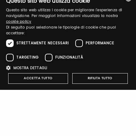
Questo sito web utilizza cookie
Questo sito web utilizza i cookie per migliorare l'esperienza di
Recupera password
ITALIAN
navigazione. Per maggiori informazioni visualizza la nostra
cookie policy
ENGLISH
Di seguito puoi selezionare le tipologie di cookie che puoi
accettare:
STRETTAMENTE NECESSARI
PERFORMANCE
TARGETING
FUNZIONALITÀ
Registrati
MOSTRA DETTAGLI
ACCETTA TUTTO
RIFIUTA TUTTO
Notify-me
Strettamente necessari
Performance
Targeting
Funzionalità
Attivando il pulsante riceverai una mail quando il catalogo
dell'espositore verrà pubblicato
I cookie strettamente necessari consentono le funzionalità principali
del sito web come l'accesso dell'utente e la gestione dell'account. Il
sito web non può essere utilizzato correttamente senza i cookie