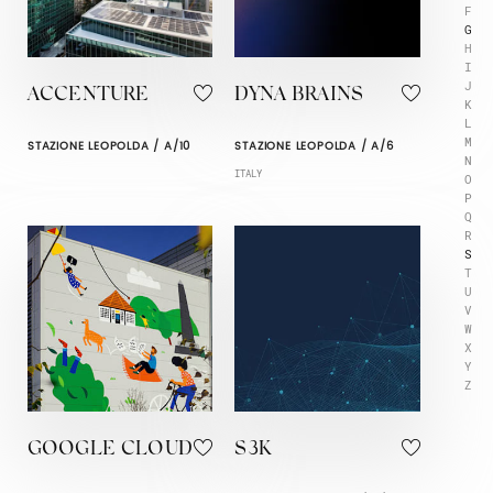
F
G
H
I
J
ACCENTURE
DYNA BRAINS
K
L
M
STAZIONE LEOPOLDA / A/10
STAZIONE LEOPOLDA / A/6
N
ITALY
O
P
Q
R
S
T
U
V
W
X
Y
Z
GOOGLE CLOUD
S3K