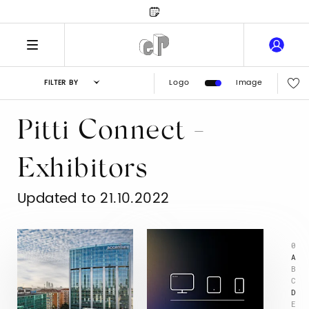
Logo
Image
FILTER BY
Pitti Connect -
Exhibitors
Updated to 21.10.2022
0
A
B
C
D
E