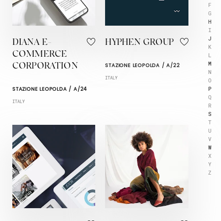
F
G
H
I
J
DIANA E-
HYPHEN GROUP
K
COMMERCE
L
M
STAZIONE LEOPOLDA / A/22
CORPORATION
N
ITALY
O
P
STAZIONE LEOPOLDA / A/24
Q
ITALY
R
S
T
U
V
W
X
Y
Z