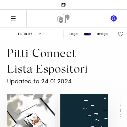
Logo
Image
FILTER BY
Pitti Connect -
Lista Espositori
Updated to 24.01.2024
0
A
B
C
D
E