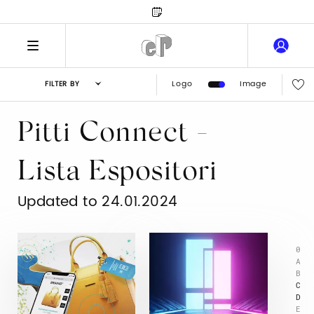
Logo
Image
FILTER BY
Pitti Connect -
Lista Espositori
Updated to 24.01.2024
0
A
B
C
D
E