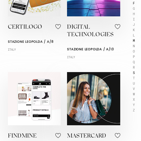
F
G
H
I
J
CERTILOGO
DIGITAL
K
TECHNOLOGIES
L
M
STAZIONE LEOPOLDA / A/8
N
STAZIONE LEOPOLDA / A/13
ITALY
O
P
ITALY
Q
R
S
T
U
V
W
X
Y
Z
FINDMINE
MASTERCARD