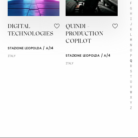
F
G
H
I
J
DIGITAL
QUINDI -
K
TECHNOLOGIES
PRODUCTION
L
M
COPILOT
N
STAZIONE LEOPOLDA / A/14
O
P
STAZIONE LEOPOLDA / A/4
ITALY
Q
ITALY
R
S
T
U
V
W
X
Y
Z