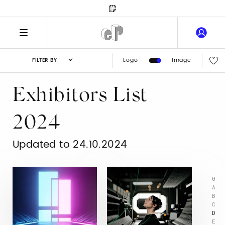
Logo
Image
FILTER BY
Exhibitors List
2024
Updated to 24.10.2024
0
A
B
C
D
E