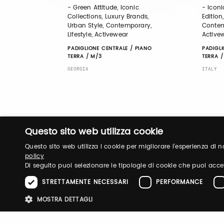
- Green Attitude, Iconic
- Iconi
Collections, Luxury Brands,
Edition
Urban Style, Contemporary,
Contemp
Lifestyle, Activewear
Active
PADIGLIONE CENTRALE / PIANO
PADIGLI
TERRA / M/3
TERRA /
GEORGIA
ITALY
Questo sito web utilizza cookie
Questo sito web utilizza i cookie per migliorare l'esperienza di
policy
Di seguito puoi selezionare le tipologie di cookie che puoi acce
STRETTAMENTE NECESSARI
PERFORMANCE
MOSTRA DETTAGLI