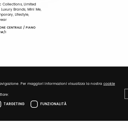
c Collections, Limited
, Luxury Brands, Mini Me,
orary, Lifestyle,
wear
ONE CENTRALE / PIANO
 M/1
 navigazione. Per maggiori informazioni visualizza la nostra
cookie
ttare:
TARGETING
FUNZIONALITÀ