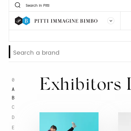
0
Exhibitors 
A
B
C
D
E