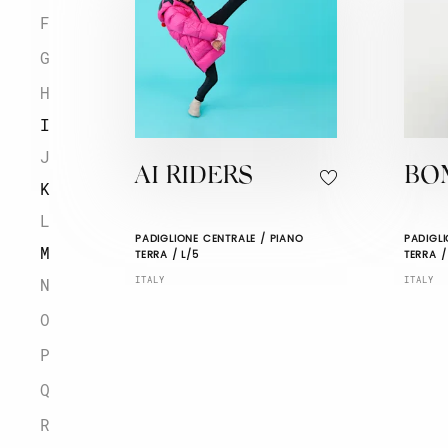
F
G
H
I
J
AI RIDERS
BO
K
L
PADIGLIONE CENTRALE / PIANO
PADIGLI
M
TERRA / L/5
TERRA /
ITALY
ITALY
N
O
P
Q
R