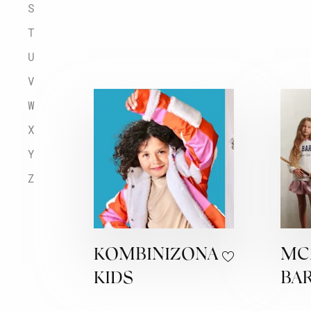
S
T
U
V
W
X
Y
Z
KOMBINIZONA
MC
KIDS
BA