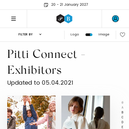
20 - 21 January 2027
Logo
Image
FILTER BY
Pitti Connect -
Exhibitors
Updated to 05.04.2021
0
A
B
C
D
E