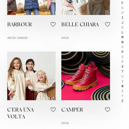
F
G
H
I
J
BARBOUR
BELLE CHIARA
K
L
M
UNITED KINGDOM
SPAIN
N
O
P
Q
R
S
T
U
V
W
X
Y
Z
C'ERA UNA
CAMPER
VOLTA
SPAIN