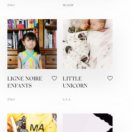
ITALY
BELGIUM
LIGNE NOIRE
LITTLE
ENFANTS
UNICORN
ITALY
U.S.A.