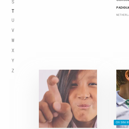
S
PADIGLI
T
NETHERL
U
V
W
X
Y
Z
On Site I