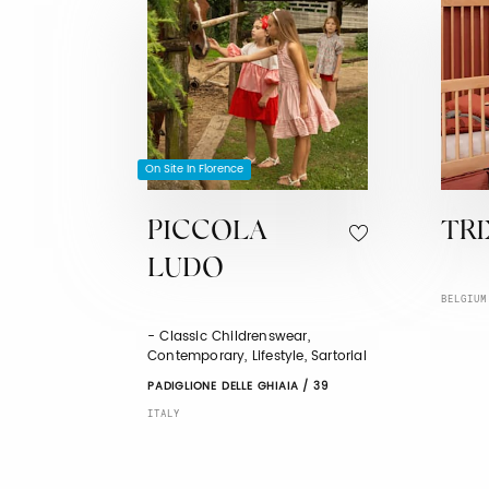
On Site In Florence
PICCOLA
TRI
LUDO
BELGIUM
- Classic Childrenswear,
Contemporary, Lifestyle, Sartorial
PADIGLIONE DELLE GHIAIA / 39
ITALY