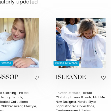
gularly updated
n Florence
On Site In Florence
NSSOP
ISLEANDE
re Clothing, Limited
- Green Attitude, Leisure
, Luxury Brands,
Clothing, Luxury Brands, Mini Me,
icated Collections,
New Designer, Nordic Style,
 Childrenswear, Lifestyle,
Sophisticated Collections,
ion
Contemporary, Lifestyle,