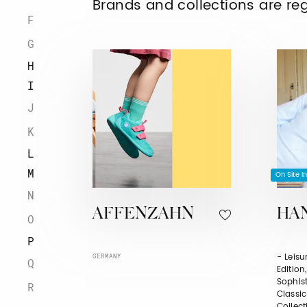
Brands and collections are re
F
G
H
I
J
K
L
M
On Site I
N
AFFENZAHN
HA
O
P
- Leisu
GERMANY
Q
Edition
Sophist
R
Classic
Collect