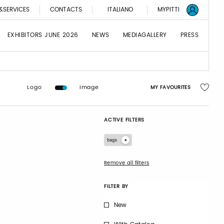
&SERVICES
CONTACTS
ITALIANO
MYPITTI
EXHIBITORS JUNE 2026
NEWS
MEDIAGALLERY
PRESS
Logo
Image
MY FAVOURITES
ACTIVE FILTERS
bags
Remove all filters
FILTER BY
New