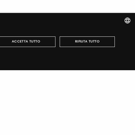
ITALIAN
ACCETTA TUTTO
RIFIUTA TUTTO
ENGLISH
può essere utilizzato correttamente senza i cookie
english
TUTORING & CONSULTING