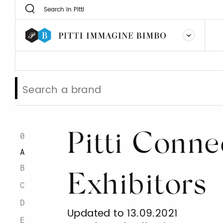
0
Pitti Conne
A
B
Exhibitors
C
D
Updated to 13.09.2021
E