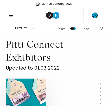
20 - 21 January 2027
Logo
Image
FILTER BY
Pitti Connect -
Exhibitors
Updated to 01.03.2022
0
A
B
C
D
E