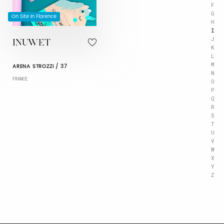
F
G
On Site In Florence
H
I
J
INUWET
K
L
M
ARENA STROZZI / 37
N
FRANCE
O
P
Q
R
S
T
U
V
W
X
Y
Z